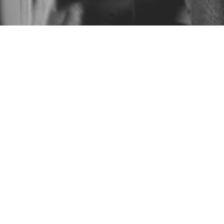
SOBRE MÍ
Mis primeros recuerdos están ligados a la música y el
arte. Me podía pasar horas dibujando, con paciencia,
tratando de llegar al detalle. A los ocho años comencé a
estudiar música, y continué en el Conservatorio de
Música de Palencia, a la vez que participaba en distintas
formaciones musicales. Estudié en la Escuela de Arte y,
con los años, fue creciendo mi pasión por la artesanía y
la música, cobrando sentido cuando encontré mi
vocación.
Me uní a la
escuela de fabricación de violines BELE
, en