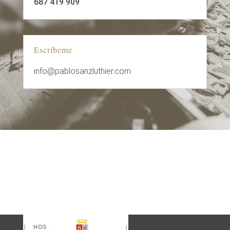
687 419 909
Escríbeme
info@pablosanzluthier.com